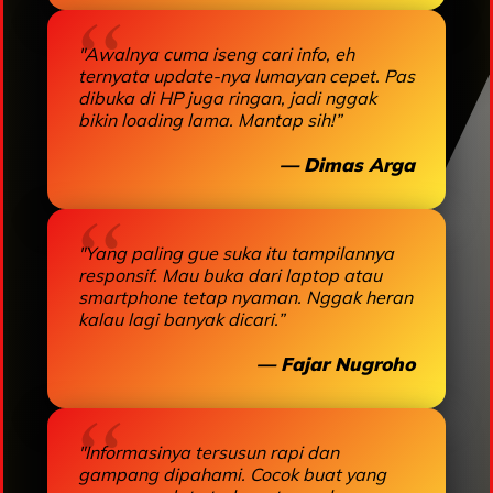
"Awalnya cuma iseng cari info, eh
ternyata update-nya lumayan cepet. Pas
dibuka di HP juga ringan, jadi nggak
bikin loading lama. Mantap sih!”
— Dimas Arga
"Yang paling gue suka itu tampilannya
responsif. Mau buka dari laptop atau
smartphone tetap nyaman. Nggak heran
kalau lagi banyak dicari.”
— Fajar Nugroho
"Informasinya tersusun rapi dan
gampang dipahami. Cocok buat yang