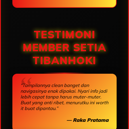
TESTIMONI
MEMBER SETIA
TIBANHOKI
"Tampilannya clean banget dan
navigasinya enak dipakai. Nyari info jadi
lebih cepat tanpa harus muter-muter.
Buat yang anti ribet, menurutku ini worth
it buat dipantau.”
— Raka Pratama