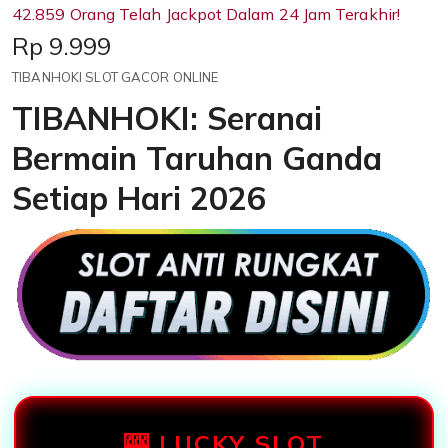
42.859 Orang Telah Jackpot Dalam 24 Jam Terakhir!
Price:
Rp 9.999
TIBANHOKI SLOT GACOR ONLINE
TIBANHOKI: Seranai
Bermain Taruhan Ganda
Setiap Hari 2026
🎰 LUCKY SLOT