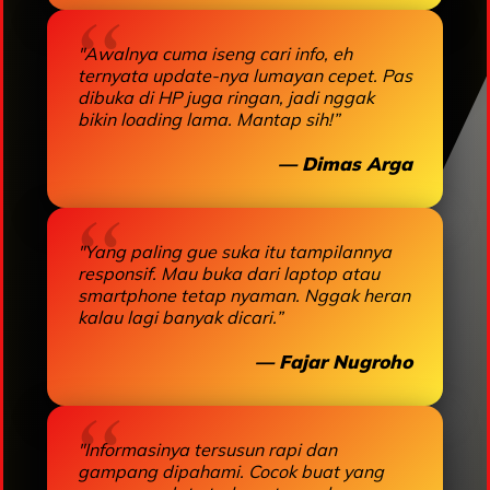
"Awalnya cuma iseng cari info, eh
ternyata update-nya lumayan cepet. Pas
dibuka di HP juga ringan, jadi nggak
bikin loading lama. Mantap sih!”
— Dimas Arga
"Yang paling gue suka itu tampilannya
responsif. Mau buka dari laptop atau
smartphone tetap nyaman. Nggak heran
kalau lagi banyak dicari.”
— Fajar Nugroho
"Informasinya tersusun rapi dan
gampang dipahami. Cocok buat yang