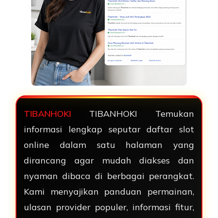
TIBANHOKI
TIBANHOKI Temukan
informasi lengkap seputar daftar slot
online dalam satu halaman yang
dirancang agar mudah diakses dan
nyaman dibaca di berbagai perangkat.
Kami menyajikan panduan permainan,
ulasan provider populer, informasi fitur,