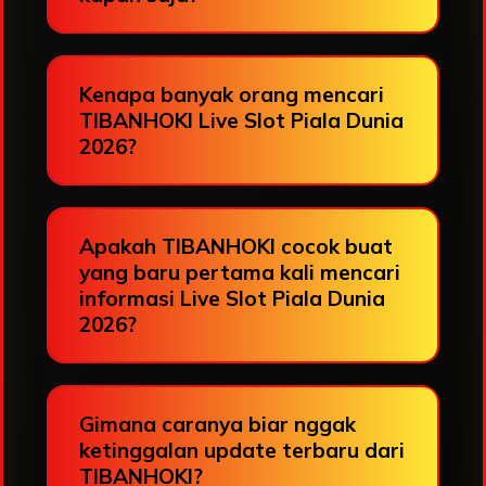
Kenapa banyak orang mencari
TIBANHOKI Live Slot Piala Dunia
2026?
Apakah TIBANHOKI cocok buat
yang baru pertama kali mencari
informasi Live Slot Piala Dunia
2026?
Gimana caranya biar nggak
ketinggalan update terbaru dari
TIBANHOKI?